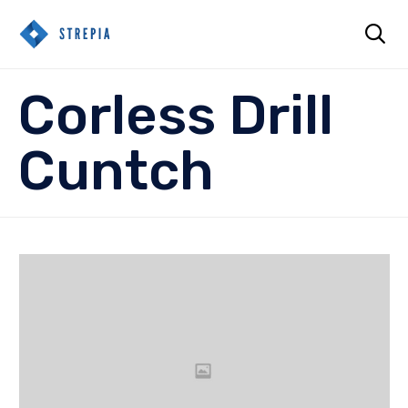

Sk
Corless Drill
to
co
Cuntch