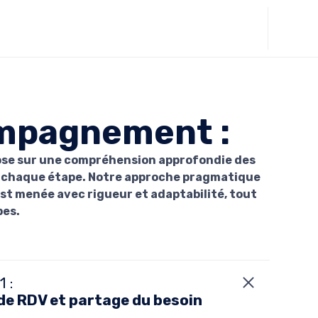
Skip
to
content
mpagnement :
pose sur une compréhension approfondie des
 à chaque étape. Notre approche pragmatique
st menée avec rigueur et adaptabilité, tout
pes.
 :
de RDV et partage du besoin