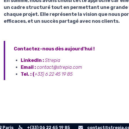
En somme, nous avons choisi cette approche car elle 
un
cadre structuré
tout en permettant une
grande f
chaque projet. Elle représente la vision que nous po
efficaces
, et un
succès partagé
avec nos clients.
Contactez-nous dès aujourd'hui !
LinkedIn :
Strepia
Email :
contact@strepia.com
Tel. :
(
+33) 6 22 45 19 85
2 Paris
+(33) 06 22 45 19 85
contact@strepia.