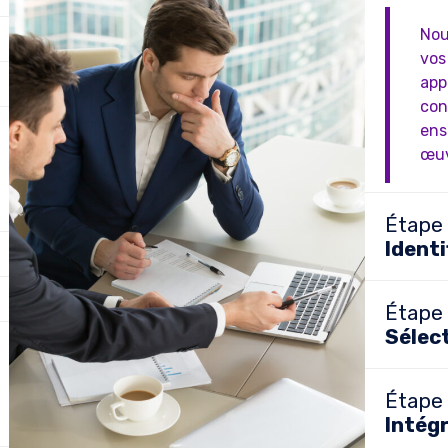
Nou
vos
app
cont
ens
œuv
Étape 
Identi
Étape 
Sélect
Étape 
Intégr