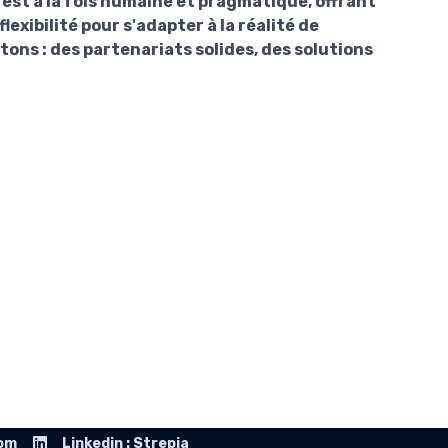
est à la fois
humaine
et
pragmatique
, offrant
lexibilité
pour s'adapter à la réalité de
rtons : des
partenariats solides
, des
solutions
com
Linkedin : Strepia