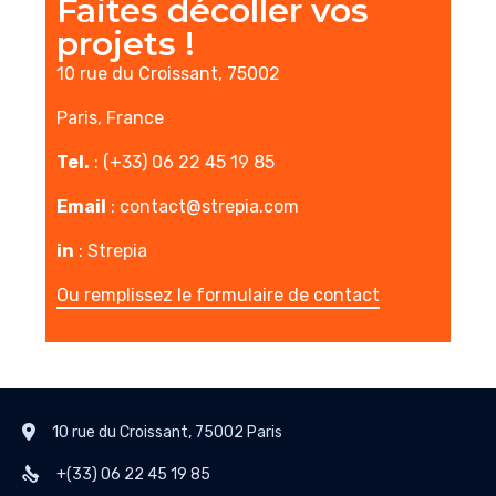
Faites décoller vos
projets !
10 rue du Croissant, 75002
Paris, France
Tel.
: (+33) 06 22 45 19 85
Email
:
contact@strepia.com
in
:
Strepia
Ou remplissez le formulaire de contact
10 rue du Croissant, 75002 Paris
+(33) 06 22 45 19 85