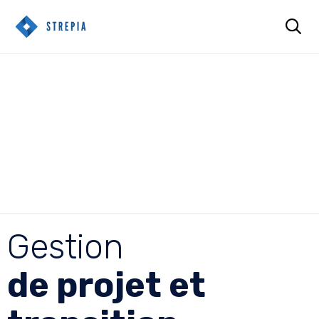

Sk
Gestion de
to
co
Projets et
Transition
Gestion
de projet et