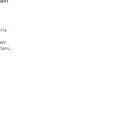
ain
n
t la
pply
Dans...