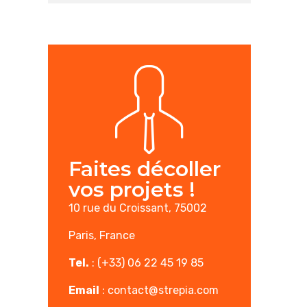
Faites décoller
vos projets !
10 rue du Croissant, 75002
Paris, France
Tel.
: (+33) 06 22 45 19 85
Email
:
contact@strepia.com