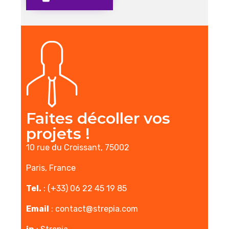
Faites décoller vos
projets !
10 rue du Croissant, 75002
Paris, France
Tel.
: (+33) 06 22 45 19 85
Email
:
contact@strepia.com