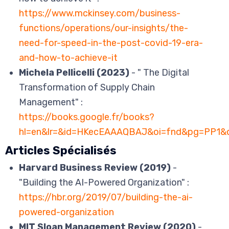
https://www.mckinsey.com/business-
functions/operations/our-insights/the-
need-for-speed-in-the-post-covid-19-era-
and-how-to-achieve-it
Michela Pellicelli (2023)
- " The Digital
Transformation of Supply Chain
Management" :
https://books.google.fr/books?
hl=en&lr=&id=HKecEAAAQBAJ&oi=fnd&pg=PP1&
Articles Spécialisés
Harvard Business Review (2019)
-
"Building the AI-Powered Organization" :
https://hbr.org/2019/07/building-the-ai-
powered-organization
MIT Sloan Management Review (2020)
-